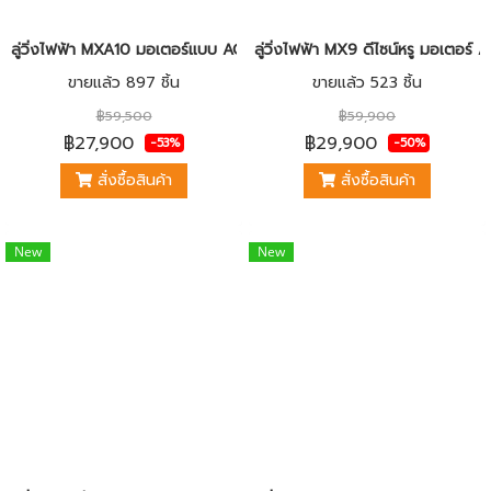
ลู่วิ่งไฟฟ้า MXA10 มอเตอร์แบบ AC ยกระดับดีไซน์ใหม่ หรูหรา สายพานกว้
ลู่วิ่งไฟฟ้า MX9 ดีไซน์หรู มอเตอ
ขายแล้ว 897 ชิ้น
ขายแล้ว 523 ชิ้น
฿59,500
฿59,900
฿27,900
฿29,900
-53%
-50%
สั่งซื้อสินค้า
สั่งซื้อสินค้า
New
New