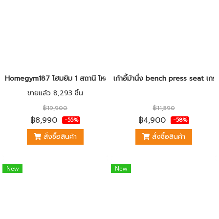
Homegym187 โฮมยิม 1 สถานี โหลด 98 LBS
เก้าอี้ม้านั่ง bench press seat เ
ขายแล้ว 8,293 ชิ้น
฿19,900
฿11,590
฿8,990
฿4,900
-55%
-58%
สั่งซื้อสินค้า
สั่งซื้อสินค้า
New
New