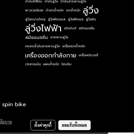
น้ำมันซิลิโคน
น้ำมันลู่วิ่ง
น้ำมันสายพานลู่วิ่ง
ลู่วิ่ง
พาวเวอร์แรค
ม้ายกน้ำหนัก
ยกน้ำหนัก
ลู่วิ่งขนาดใหญ่
ลู่วิ่งฟิตนเนส
ลู่วิ่งฟิตเนส
ลู่วิ่งยิม
ลู่วิ่งไฟฟ้า
สปินไบค์
สมิทแมชชีน
สมิธแมชชีน
สายพานลู่วิ่ง
หยอดน้ำมันสายพานลู่วิ่ง
เครื่องยกน้ำหนัก
เครื่องออกกำลังกาย
เครื่องเดินวงรี
เวทเทรนนิ่ง
แผ่นน้ำหนัก
โฮมยิม
e spin bike
า
นโยบาย
ตั้งค่าคุกกี้
ยอมรับทั้งหมด