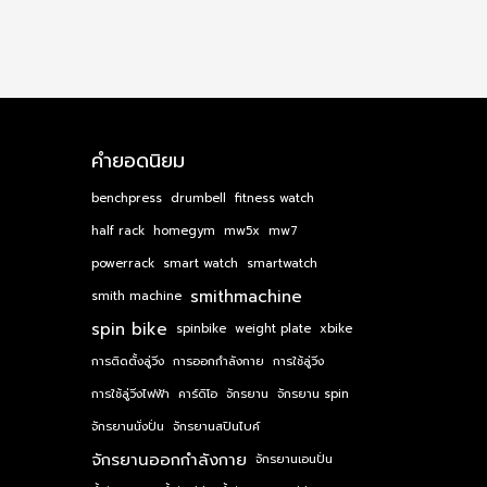
คำยอดนิยม
benchpress
drumbell
fitness watch
half rack
homegym
mw5x
mw7
powerrack
smart watch
smartwatch
smithmachine
smith machine
spin bike
spinbike
weight plate
xbike
การติดตั้งลู่วิ่ง
การออกกำลังกาย
การใช้ลู่วิ่ง
การใช้ลู่วิ่งไฟฟ้า
คาร์ดิโอ
จักรยาน
จักรยาน spin
จักรยานนั่งปั่น
จักรยานสปินไบค์
จักรยานออกกำลังกาย
จักรยานเอนปั่น