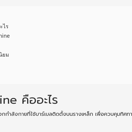
อะไร
hine
นิยม
ne คืออะไร
กกำลังกายที่ใช้บาร์เบลติดตั้งบนรางเหล็ก เพื่อควบคุมทิศท