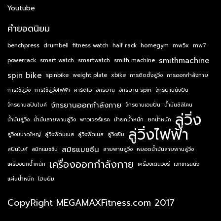
Youtube
คำยอดนิยม
benchpress
drumbell
fitness watch
half rack
homegym
mw5x
mw7
smithmachine
powerrack
smart watch
smartwatch
smith machine
spin bike
spinbike
weight plate
xbike
การติดตั้งลู่วิ่ง
การออกกำลังกาย
การใช้ลู่วิ่ง
การใช้ลู่วิ่งไฟฟ้า
คาร์ดิโอ
จักรยาน
จักรยาน spin
จักรยานนั่งปั่น
จักรยานออกกำลังกาย
จักรยานสปินไบค์
จักรยานเอนปั่น
น้ำมันซิลิโคน
ลู่วิ่ง
น้ำมันลู่วิ่ง
น้ำมันสายพานลู่วิ่ง
พาวเวอร์แรค
ม้ายกน้ำหนัก
ยกน้ำหนัก
ลู่วิ่งไฟฟ้า
ลู่วิ่งขนาดใหญ่
ลู่วิ่งฟิตนเนส
ลู่วิ่งฟิตเนส
ลู่วิ่งยิม
สมิธแมชชีน
สปินไบค์
สมิทแมชชีน
สายพานลู่วิ่ง
หยอดน้ำมันสายพานลู่วิ่ง
เครื่องออกกำลังกาย
เครื่องยกน้ำหนัก
เครื่องเดินวงรี
เวทเทรนนิ่ง
แผ่นน้ำหนัก
โฮมยิม
CopyRight MEGAMAXFitness.com 2017