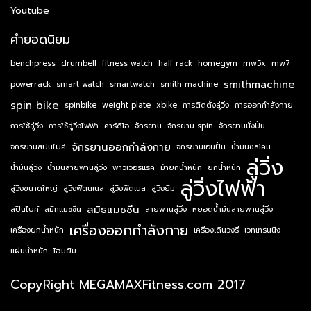
Youtube
คำยอดนิยม
benchpress
drumbell
fitness watch
half rack
homegym
mw5x
mw7
smithmachine
powerrack
smart watch
smartwatch
smith machine
spin bike
spinbike
weight plate
xbike
การติดตั้งลู่วิ่ง
การออกกำลังกาย
การใช้ลู่วิ่ง
การใช้ลู่วิ่งไฟฟ้า
คาร์ดิโอ
จักรยาน
จักรยาน spin
จักรยานนั่งปั่น
จักรยานออกกำลังกาย
จักรยานสปินไบค์
จักรยานเอนปั่น
น้ำมันซิลิโคน
ลู่วิ่ง
น้ำมันลู่วิ่ง
น้ำมันสายพานลู่วิ่ง
พาวเวอร์แรค
ม้ายกน้ำหนัก
ยกน้ำหนัก
ลู่วิ่งไฟฟ้า
ลู่วิ่งขนาดใหญ่
ลู่วิ่งฟิตนเนส
ลู่วิ่งฟิตเนส
ลู่วิ่งยิม
สมิธแมชชีน
สปินไบค์
สมิทแมชชีน
สายพานลู่วิ่ง
หยอดน้ำมันสายพานลู่วิ่ง
เครื่องออกกำลังกาย
เครื่องยกน้ำหนัก
เครื่องเดินวงรี
เวทเทรนนิ่ง
แผ่นน้ำหนัก
โฮมยิม
CopyRight MEGAMAXFitness.com 2017