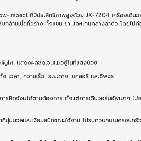
mpact ที่มีประสิทธิภาพสูงด้วย JX-7204 เครื่องเดินวงรี
ับกล้ามเนื้อทั่วร่าง ทั้งแขน ขา และแกนกลางลำตัว โดยไม่ก่อใ
ight: แสดงผลชัดเจนแม้อยู่ในที่แสงน้อย
้ง เวลา, ความเร็ว, ระยะทาง, แคลอรี่ และชีพจร
ารฝึกซ้อมได้ตามต้องการ ตั้งแต่การเดินวอร์มอัพเบาๆ ไปจนถ
ึกที่นุ่มนวลและเงียบสนิทขณะใช้งาน ไม่รบกวนคนในครอบครัวห