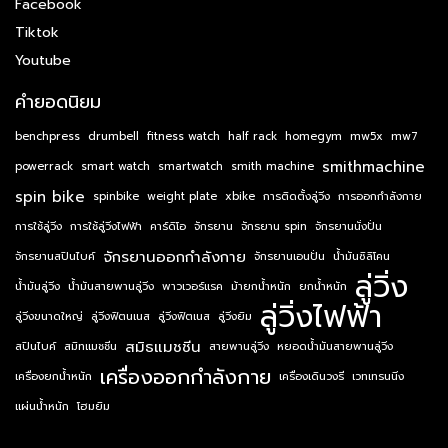
Facebook
Tiktok
Youtube
คำยอดนิยม
benchpress
drumbell
fitness watch
half rack
homegym
mw5x
mw7
smithmachine
powerrack
smart watch
smartwatch
smith machine
spin bike
spinbike
weight plate
xbike
การติดตั้งลู่วิ่ง
การออกกำลังกาย
การใช้ลู่วิ่ง
การใช้ลู่วิ่งไฟฟ้า
คาร์ดิโอ
จักรยาน
จักรยาน spin
จักรยานนั่งปั่น
จักรยานออกกำลังกาย
จักรยานสปินไบค์
จักรยานเอนปั่น
น้ำมันซิลิโคน
ลู่วิ่ง
น้ำมันลู่วิ่ง
น้ำมันสายพานลู่วิ่ง
พาวเวอร์แรค
ม้ายกน้ำหนัก
ยกน้ำหนัก
ลู่วิ่งไฟฟ้า
ลู่วิ่งขนาดใหญ่
ลู่วิ่งฟิตนเนส
ลู่วิ่งฟิตเนส
ลู่วิ่งยิม
สมิธแมชชีน
สปินไบค์
สมิทแมชชีน
สายพานลู่วิ่ง
หยอดน้ำมันสายพานลู่วิ่ง
เครื่องออกกำลังกาย
เครื่องยกน้ำหนัก
เครื่องเดินวงรี
เวทเทรนนิ่ง
แผ่นน้ำหนัก
โฮมยิม