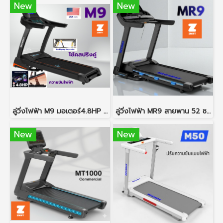
New
New
ลู่วิ่งไฟฟ้า M9 มอเตอร์4.8HP พื้นที่วิ่งกว้าง 48 ซม ปรับความชันไฟฟ้า ระบบกันกระแทกด้วยโช้คสปริง
ลู่วิ่งไฟฟ้า MR9 สายพาน 52 ซม.
New
New