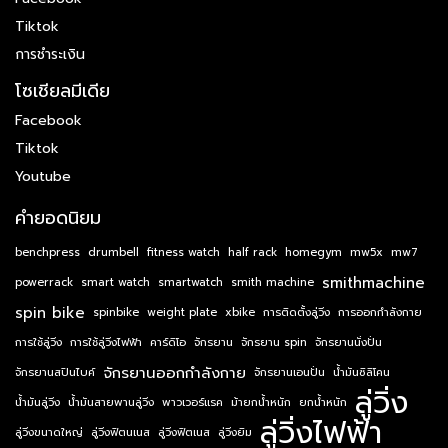
Tiktok
การชำระเงิน
โซเชียลมีเดีย
Facebook
Tiktok
Youtube
คำยอดนิยม
benchpress
drumbell
fitness watch
half rack
homegym
mw5x
mw7
smithmachine
powerrack
smart watch
smartwatch
smith machine
spin bike
spinbike
weight plate
xbike
การติดตั้งลู่วิ่ง
การออกกำลังกาย
การใช้ลู่วิ่ง
การใช้ลู่วิ่งไฟฟ้า
คาร์ดิโอ
จักรยาน
จักรยาน spin
จักรยานนั่งปั่น
จักรยานออกกำลังกาย
จักรยานสปินไบค์
จักรยานเอนปั่น
น้ำมันซิลิโคน
ลู่วิ่ง
น้ำมันลู่วิ่ง
น้ำมันสายพานลู่วิ่ง
พาวเวอร์แรค
ม้ายกน้ำหนัก
ยกน้ำหนัก
ลู่วิ่งไฟฟ้า
ลู่วิ่งขนาดใหญ่
ลู่วิ่งฟิตนเนส
ลู่วิ่งฟิตเนส
ลู่วิ่งยิม