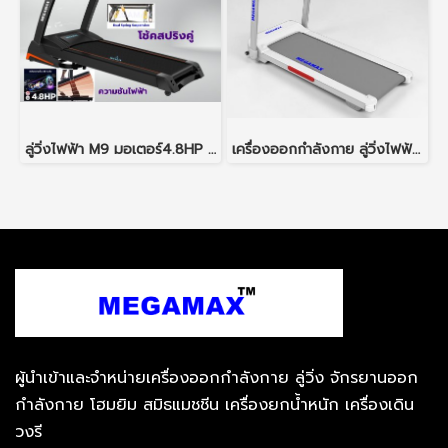
ลู่วิ่งไฟฟ้า M9 มอเตอร์4.8HP พื้นที่วิ่งกว้าง 48 ซม ปรับความชันไฟฟ้า ระบบกันกระแทกด้วยโช้คสปริง
เครื่องออกกำลังกาย ลู่วิ่งไฟฟ้า M50 สำหรับใช้ในบ้านหรือคอนโด
ผู้นำเข้าและจำหน่ายเครื่องออกกำลังกาย ลู่วิ่ง จักรยานออก
กำลังกาย โฮมยิม สมิธแมชชีน เครื่องยกน้ำหนัก เครื่องเดิน
วงรี