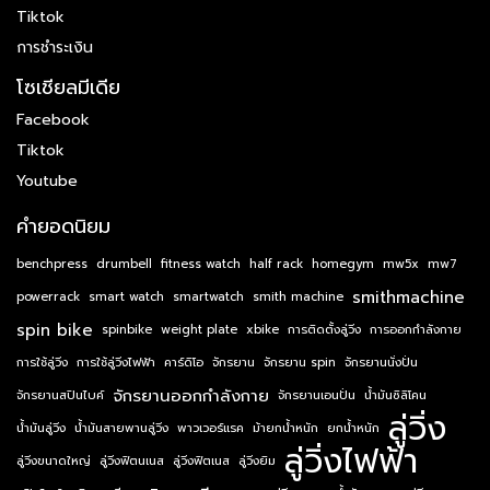
Tiktok
การชำระเงิน
โซเชียลมีเดีย
Facebook
Tiktok
Youtube
คำยอดนิยม
benchpress
drumbell
fitness watch
half rack
homegym
mw5x
mw7
smithmachine
powerrack
smart watch
smartwatch
smith machine
spin bike
spinbike
weight plate
xbike
การติดตั้งลู่วิ่ง
การออกกำลังกาย
การใช้ลู่วิ่ง
การใช้ลู่วิ่งไฟฟ้า
คาร์ดิโอ
จักรยาน
จักรยาน spin
จักรยานนั่งปั่น
จักรยานออกกำลังกาย
จักรยานสปินไบค์
จักรยานเอนปั่น
น้ำมันซิลิโคน
ลู่วิ่ง
น้ำมันลู่วิ่ง
น้ำมันสายพานลู่วิ่ง
พาวเวอร์แรค
ม้ายกน้ำหนัก
ยกน้ำหนัก
ลู่วิ่งไฟฟ้า
ลู่วิ่งขนาดใหญ่
ลู่วิ่งฟิตนเนส
ลู่วิ่งฟิตเนส
ลู่วิ่งยิม